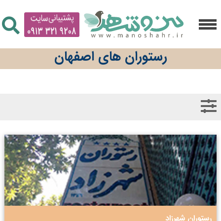
رستوران های اصفهان
رستوران شهرزاد