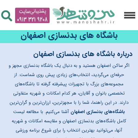
باشگاه های بدنسازی اصفهان
درباره باشگاه های بدنسازی اصفهان
اگر ساکن اصفهان هستید و به دنبال یک باشگاه بدنسازی مجهز و
حرفه‌ای می‌گردید، انتخاب‌های زیادی پیش‌ روی شماست. از
مجموعه‌های بزرگ با تجهیزات پیشرفته گرفته تا باشگاه‌های
تخصصی بانوان و آقایان، هر کدام امکانات و شهریه متفاوتی
دارند. در این راهنما، شما را با مجهزترین، ارزان‌ترین و گران‌ترین
باشگاه‌های بدنسازی اصفهان
آشنا می‌کنیم. با مطالعه لیست
کامل باشگاه‌های بدنسازی اصفهان و مقایسه امکانات و شهریه
آنها، می‌توانید بهترین انتخاب را برای شروع برنامه ورزشی