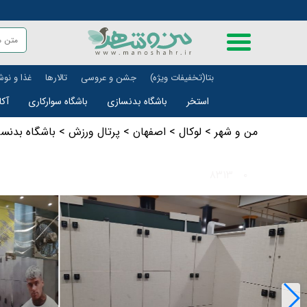
بتا(تخفیفات ویژه)
جشن و عروسی
تالارها
غذا و نو
استخر
باشگاه بدنسازی
باشگاه سوارکاری
آک
من و شهر
>
لوکال
>
اصفهان
>
پرتال ورزش
>
باشگاه بدنسا
۸۳۱۳
۰
علمی و آموزشی
حمل و ن