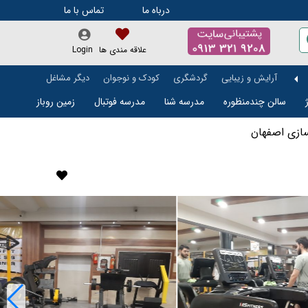
درباه ما
تماس با ما
علاقه مندی ها
Login
آرایش و زیبایی
گردشگری
کودک و نوجوان
دیگر مشاغل
سالن چندمنظوره
مدرسه شنا
مدرسه فوتبال
زمین روباز
تالار و باغ تالار