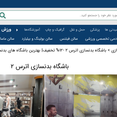
ورزش
شیدنی ها
پزشکی
حمل و نقل
گرافیک و چاپ
آموزشگاه‌ها
ادمی تخصصی ورزشی
سالن فیتنس
سالن بولینگ و بیلیارد
سالن ماساژ
تماس با ما
سبد خرید فروشگاه
پرتال امور قضایی
هیات های ورزشی
پیست
پینت بال
سالن رزمی
زی
>
باشگاه بدنسازی اترس ۲ -۱۲% تخفیف| بهترین باشگاه های بدنسازی اصفهان
باشگاه بدنسازی اترس ۲
قل
خدماتی