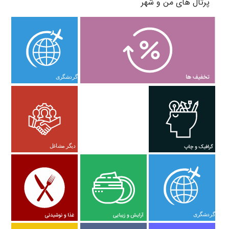
پرتال های من و شهر