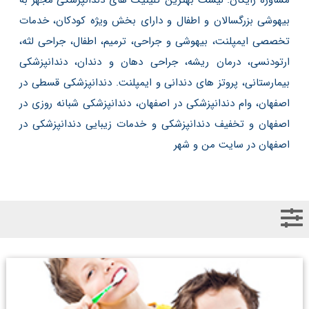
بیهوشی بزرگسالان و اطفال و دارای بخش ویژه کودکان، خدمات
تخصصی ایمپلنت، بیهوشی و جراحی، ترمیم، اطفال، جراحی لثه،
ارتودنسی، درمان ریشه، جراحی دهان و دندان، دندانپزشکی
بیمارستانی، پروتز های دندانی و ایمپلنت. دندانپزشکی قسطی در
اصفهان، وام دندانپزشکی در اصفهان، دندانپزشکی شبانه روزی در
اصفهان و تخفیف دندانپزشکی و خدمات زیبایی دندانپزشکی در
اصفهان در سایت من و شهر