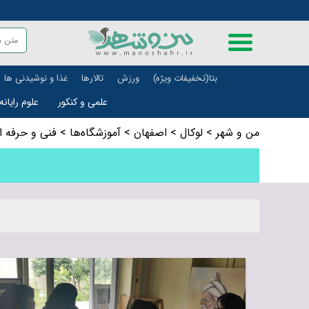
بتا(تخفیفات ویژه)
ورزش
تالارها
غذا و نوشیدنی ها
علمی و کنکور
علوم رایانه
من و شهر
>
لوکال
>
اصفهان
>
آموزشگاه‌ها
>
فنی و حرفه ا
علمی و آموزشی
حمل و ن