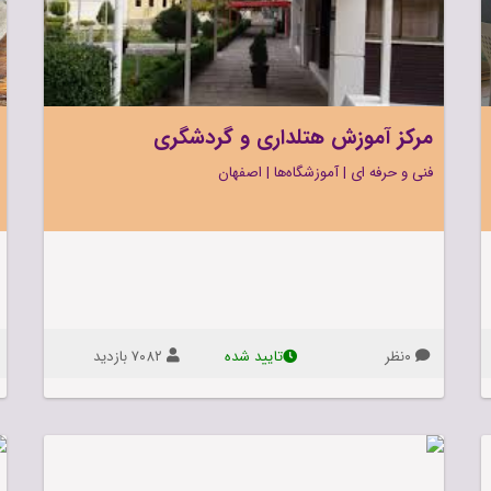
مرکز
آموزش
هتلداری
و
 سالنی و روباز
پزشکی و درمان
گردشگری
مرکز آموزش هتلداری و گردشگری
فنی و حرفه ای
|
آموزشگاه‌ها
|
اصفهان
فنی
و
۰نظر
۷۰۸۲ بازديد
تاييد شده
حرفه
عکاسی و گرافیگ
ای
آموزشگاه‌ها
اصفهان
اطلاعات
تماس