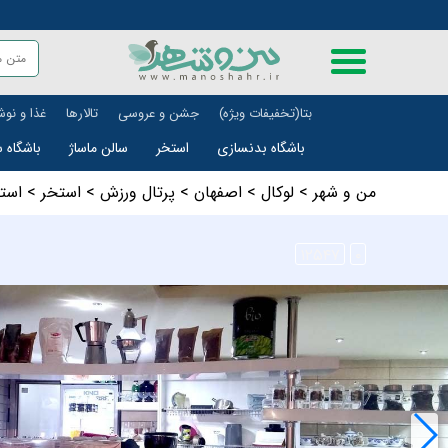
بتا(تخفیفات ویژه)
جشن و عروسی
تالارها
غذا و نو
باشگاه بدنسازی
استخر
سالن ماساژ
باشگاه س
من و شهر
>
لوکال
>
اصفهان
>
پرتال ورزش
>
استخر
>
است
۱۲۵۴۷
۰
علمی و آموزشی
حمل و ن