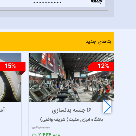
جمعه
...................
بتاهای جدید
15%
12%
۱۶ جلسه بدنسازی
آم
باشگاه انرژی مثبت( شریف واقفی)
۲,۸۰۰,۰۰۰ ت
۲,۴۶۴,۰۰۰ ت