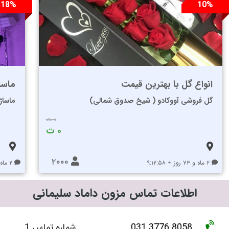
18%
10%
انواع گل با بهترین قیمت
ماسا
گل فروشی آووکادو ( شیخ صدوق شمالی)
ماساژ 
۰ ت
۰ ت
۲۰۰۰
۲ ماه و ۷۳ روز + ۹:۱۲:۵۸
۲ ماه و ۷۱ روز + ۹:۱۲:۵۸
اطلاعات تماس مزون داماد سلیمانی
031 3776 8058
شماره تماس 1