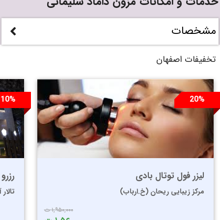
خدمات و امکانات مزون داماد سلیمانی
مشخصات
تخفیفات اصفهان
10%
20%
لیزر فول توتال بادی
رزرو 
مرکز زیبایی ریحان (خ.ارباب)
تالار آن
۱,۹۵۰,۰۰۰ ت