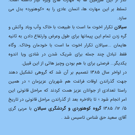
تسلط بر این مهارت ها، انسان عادى را به «کوهنورد» بدل مى
سازد.
سیالان
تکرار اخوت ما است با طبیعت با خاک وآب وباد وآتش و
گره زدن تمام این پیمانها برای طول وعرض وارتفاع دادن به ثانیه
هایمان ...سیالان تکرار اخوت ما است با خودمان وخاک. وگاه
فقط تبادل چند جمله برای شریک شدن در شادی ویا اندوه
یکدیگر... فرصتی برای با هم بودن وچیز هائی از این قبیل.
در اواخر سال ۱۳۸۵ تصمیم بر آن شد که گروهی تشکیل دهند
جهت گذراندن اوقات فراغت هم شهریان عزیزمان ؛ در همین
راستا تعدادی از جوانان عزیز همت کردند که مراحل قانونی این
امر انجام شود ؛ تا بالاخره بعد از گذراندن مراحل قانونی در تاریخ
۵/ ۱۲/ ۱۳۸۵
گروه کوهنوردی و گردشگری سیالان
با مربی گری
آقای سعید حق شناس تاسیس شد .