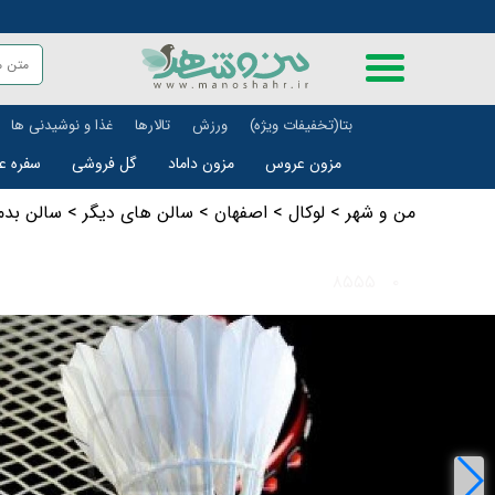
بتا(تخفیفات ویژه)
ورزش
تالارها
غذا و نوشیدنی ها
مزون عروس
مزون داماد
گل‌ فروشی
سفره ع
من و شهر
>
لوکال
>
اصفهان
>
سالن های دیگر
>
سالن بدم
۸۵۵۵
۰
علمی و آموزشی
حمل و ن